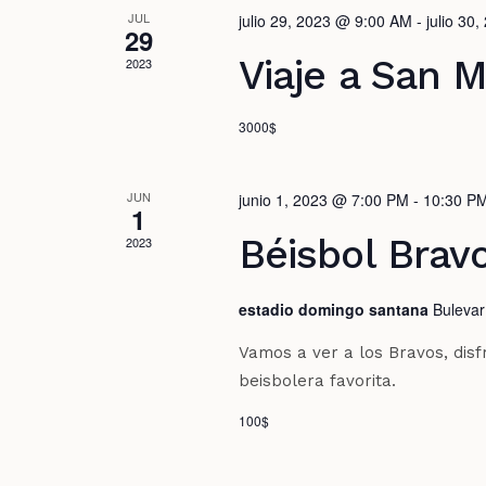
JUL
julio 29, 2023 @ 9:00 AM
-
julio 30
de
29
Viaje a San M
2023
Eventos
3000$
JUN
junio 1, 2023 @ 7:00 PM
-
10:30 P
1
Béisbol Brav
2023
estadio domingo santana
Bulevar
Vamos a ver a los Bravos, dis
beisbolera favorita.
100$