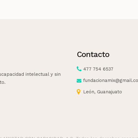
Contacto
477 754 6537
apacidad intelectual y sin
fundacionamix@gmail.c
to.
León, Guanajuato