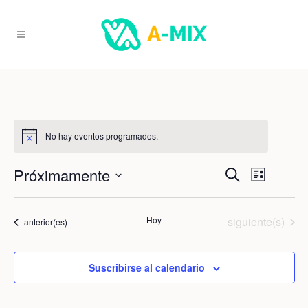
No hay eventos programados.
Nav
Próximamente
Nav
Buscar
Lista
Seleccionar
de
fecha.
de
Eventos
Hoy
siguiente(s)
Eventos
anterior(es)
vist
bús
Suscribirse al calendario
de